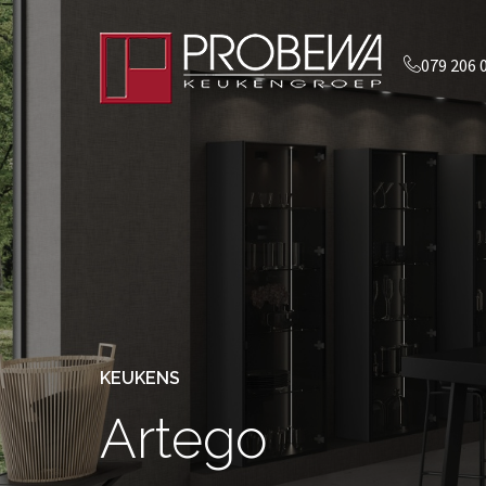
079 206 
KEUKENS
Artego